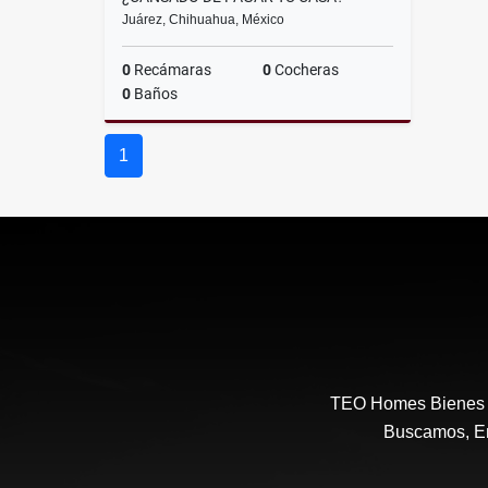
Juárez, Chihuahua, México
0
Recámaras
0
Cocheras
0
Baños
Precio
1
Consultar
TEO Homes Bienes R
Buscamos, En