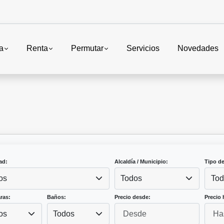
a
Renta
Permutar
Servicios
Novedades
ad:
Alcaldía / Municipio:
Tipo d
os
Todos
Tod
ras:
Baños:
Precio desde:
Precio 
os
Todos