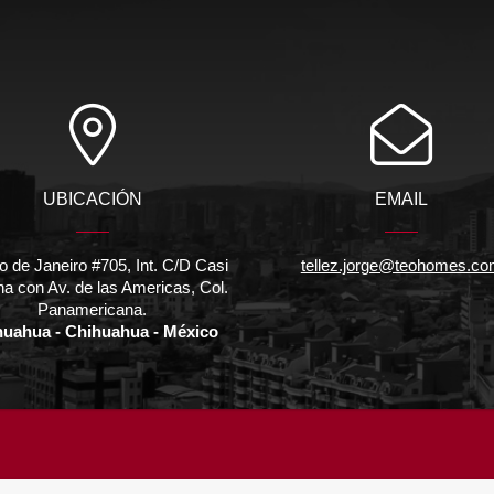
UBICACIÓN
EMAIL
o de Janeiro #705, Int. C/D Casi
tellez.jorge@teohomes.c
na con Av. de las Americas, Col.
Panamericana.
huahua - Chihuahua - México