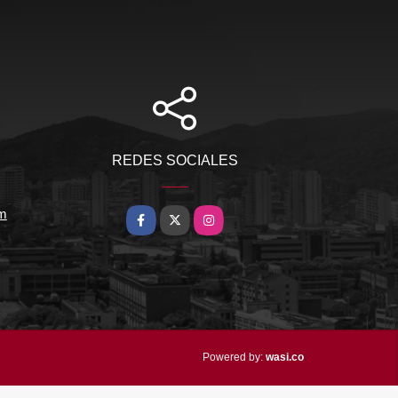
REDES SOCIALES
om
Facebook
X
Instagram
wasi.co
Powered by: