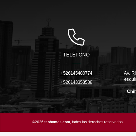
TELÉFONO
+526145480774
Av. Ri
esqui
+526143353588
Chi
©2026
teohomes.com
, todos los derechos reservados.