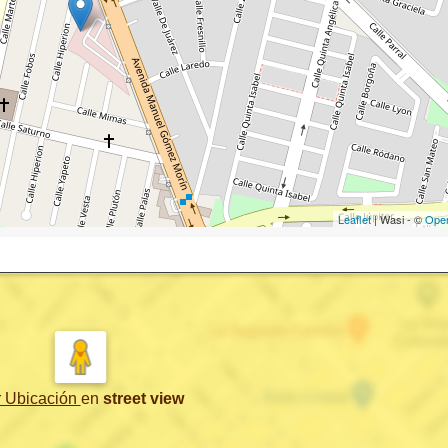
Leaflet
| Wasi - ©
Ope
r Ubicación
en
street view