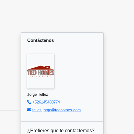
Contáctanos
Jorge Tellez
+526145480774
tellez.jorge@teohomes.com
¿Prefieres que te contactemos?