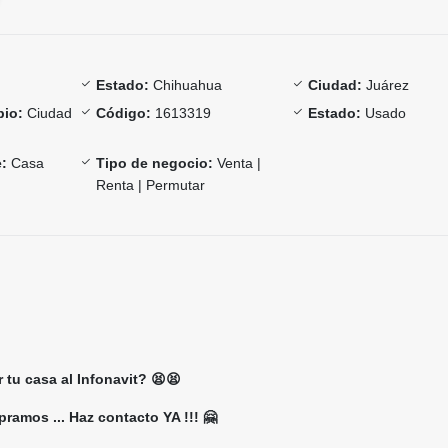
Estado:
Chihuahua
Ciudad:
Juárez
pio:
Ciudad
Código:
1613319
Estado:
Usado
:
Casa
Tipo de negocio:
Venta |
Renta | Permutar
tu casa al Infonavit? 😫😫
ramos ... Haz contacto YA !!! 🤗