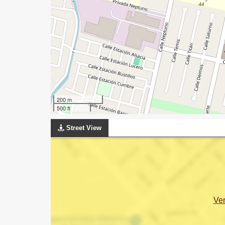
200 m
500 ft
Street View
Ve