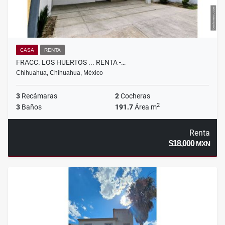
CASA
RENTA
FRACC. LOS HUERTOS ... RENTA -…
Chihuahua, Chihuahua, México
3
Recámaras
2
Cocheras
2
3
Baños
191.7
Área m
Renta
$18,000
MXN