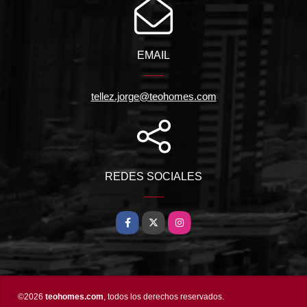
EMAIL
tellez.jorge@teohomes.com
REDES SOCIALES
Facebook
X
Instagram
©2026
teohomes.com
, todos los derechos reservados.