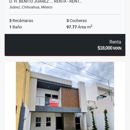
U. H. BENITO JUÁREZ ... RENTA - RENT…
Juárez, Chihuahua, México
3
Recámaras
3
Cocheras
2
1
Baño
97.77
Área m
Renta
$18,000
MXN