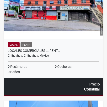
LOCAL
RENTA
LOCALES COMERCIALES ... RENT…
Chihuahua, Chihuahua, México
0
Recámaras
0
Cocheras
0
Baños
Precio
Consultar