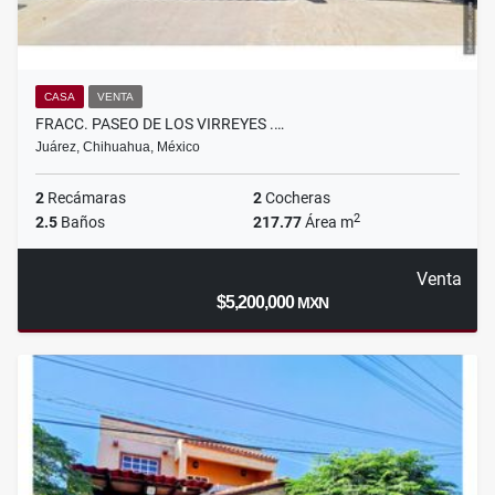
CASA
VENTA
FRACC. PASEO DE LOS VIRREYES .…
Juárez, Chihuahua, México
2
Recámaras
2
Cocheras
2
2.5
Baños
217.77
Área m
Venta
$5,200,000
MXN