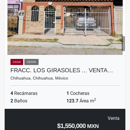
CASA
VENTA
FRACC. LOS GIRASOLES ... VENTA…
Chihuahua, Chihuahua, México
4
Recámaras
1
Cocheras
2
2
Baños
123.7
Área m
Venta
$1,550,000
MXN