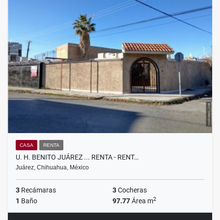
CASA
RENTA
U. H. BENITO JUÁREZ ... RENTA - RENT…
Juárez, Chihuahua, México
3
Recámaras
3
Cocheras
2
1
Baño
97.77
Área m