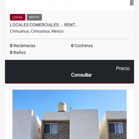
LOCAL
RENTA
LOCALES COMERCIALES ... RENT…
Chihuahua, Chihuahua, México
0
Recámaras
0
Cocheras
0
Baños
Precio
Consultar