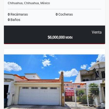
Chihuahua, Chihuahua, México
0
Recámaras
0
Cocheras
0
Baños
Venta
$6,000,000
MXN