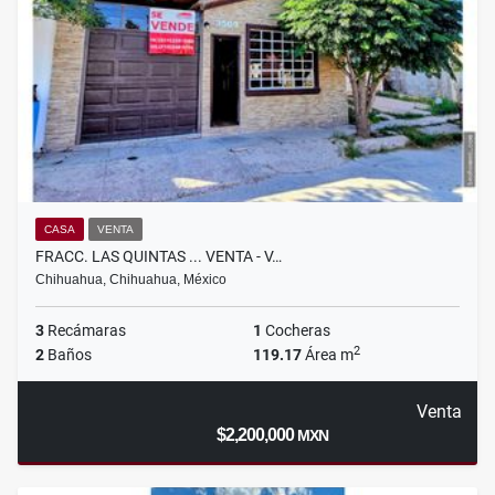
CASA
VENTA
FRACC. LAS QUINTAS ... VENTA - V…
Chihuahua, Chihuahua, México
3
Recámaras
1
Cocheras
2
2
Baños
119.17
Área m
Venta
$2,200,000
MXN