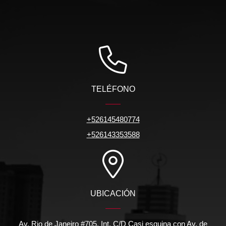
TELÉFONO
+526145480774
+526143353588
UBICACIÓN
Av. Rio de Janeiro #705, Int. C/D Casi esquina con Av. de