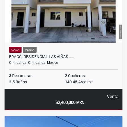
CASA
VENTA
FRACC. RESIDENCIAL LAS VIÑAS ..…
Chihuahua, Chihuahua, México
3
Recámaras
2
Cocheras
2
2.5
Baños
140.45
Área m
Venta
$2,400,000
MXN